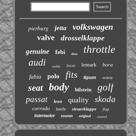
volkswagen
jetta
pierburg
valve
drosselklappe
throttle
genuine
febi
ibiza
audi
lemark
bora
lucas
caddy
fits
polo
fabia
tiguan
octavia
body
golf
seat
bilstein
skoda
passat
quality
leon
corrado
steuerklappe
beetle
flap
intermotor
touran
original
control