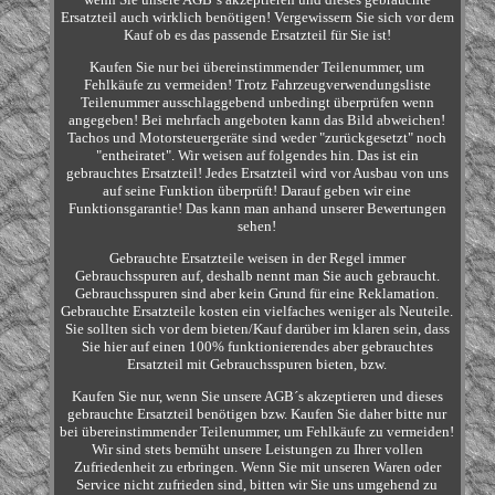
Ersatzteil auch wirklich benötigen! Vergewissern Sie sich vor dem
Kauf ob es das passende Ersatzteil für Sie ist!
Kaufen Sie nur bei übereinstimmender Teilenummer, um
Fehlkäufe zu vermeiden! Trotz Fahrzeugverwendungsliste
Teilenummer ausschlaggebend unbedingt überprüfen wenn
angegeben! Bei mehrfach angeboten kann das Bild abweichen!
Tachos und Motorsteuergeräte sind weder "zurückgesetzt" noch
"entheiratet". Wir weisen auf folgendes hin. Das ist ein
gebrauchtes Ersatzteil! Jedes Ersatzteil wird vor Ausbau von uns
auf seine Funktion überprüft! Darauf geben wir eine
Funktionsgarantie! Das kann man anhand unserer Bewertungen
sehen!
Gebrauchte Ersatzteile weisen in der Regel immer
Gebrauchsspuren auf, deshalb nennt man Sie auch gebraucht.
Gebrauchsspuren sind aber kein Grund für eine Reklamation.
Gebrauchte Ersatzteile kosten ein vielfaches weniger als Neuteile.
Sie sollten sich vor dem bieten/Kauf darüber im klaren sein, dass
Sie hier auf einen 100% funktionierendes aber gebrauchtes
Ersatzteil mit Gebrauchsspuren bieten, bzw.
Kaufen Sie nur, wenn Sie unsere AGB´s akzeptieren und dieses
gebrauchte Ersatzteil benötigen bzw. Kaufen Sie daher bitte nur
bei übereinstimmender Teilenummer, um Fehlkäufe zu vermeiden!
Wir sind stets bemüht unsere Leistungen zu Ihrer vollen
Zufriedenheit zu erbringen. Wenn Sie mit unseren Waren oder
Service nicht zufrieden sind, bitten wir Sie uns umgehend zu