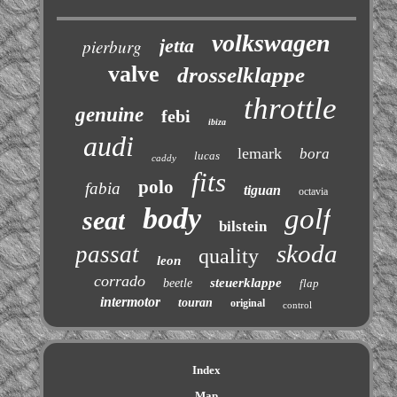
volkswagen
jetta
pierburg
valve
drosselklappe
throttle
genuine
febi
ibiza
audi
lemark
bora
lucas
caddy
fits
polo
fabia
tiguan
octavia
body
golf
seat
bilstein
skoda
passat
quality
leon
corrado
steuerklappe
beetle
flap
intermotor
touran
original
control
Index
Map