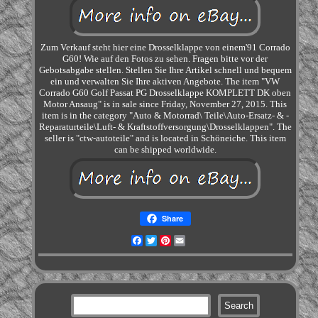
Zum Verkauf steht hier eine Drosselklappe von einem'91 Corrado
G60! Wie auf den Fotos zu sehen. Fragen bitte vor der
Gebotsabgabe stellen. Stellen Sie Ihre Artikel schnell und bequem
ein und verwalten Sie Ihre aktiven Angebote. The item "VW
Corrado G60 Golf Passat PG Drosselklappe KOMPLETT DK oben
Motor Ansaug" is in sale since Friday, November 27, 2015. This
item is in the category "Auto & Motorrad\ Teile\Auto-Ersatz- & -
Reparaturteile\Luft- & Kraftstoffversorgung\Drosselklappen". The
seller is "ctw-autoteile" and is located in Schöneiche. This item
can be shipped worldwide.
Share
Facebook
Twitter
Pinterest
Email