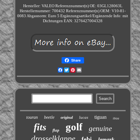
Hersteller: VALEO
Referenznummer(n) OE: 03GL128063L
Herstellernummer: 700432
Referenznummer(n) OEM: V10-81-
0083
Abgasnorm: Euro 5
Ergänzungsartikel/Ergänzende Info: mit
Dichtungen
EAN: 3276427004328
Share
Facebook
Twitter
Pinterest
Email
tiguan
touran
beetle
lucas
original
ibiza
golf
fits
genuine
flap
drosselklappe
febi
lemark