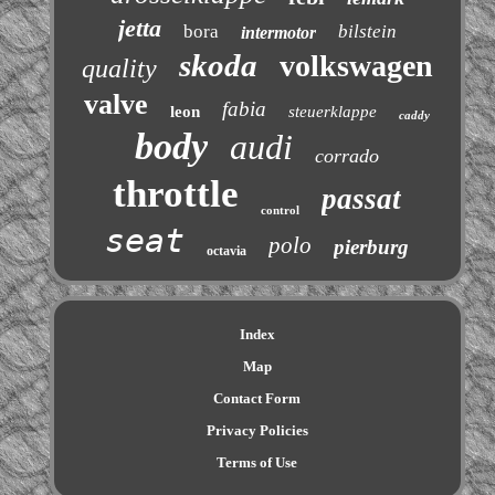
jetta
bora
bilstein
intermotor
skoda
volkswagen
quality
valve
fabia
leon
steuerklappe
caddy
body
audi
corrado
throttle
passat
control
seat
polo
pierburg
octavia
Index
Map
Contact Form
Privacy Policies
Terms of Use