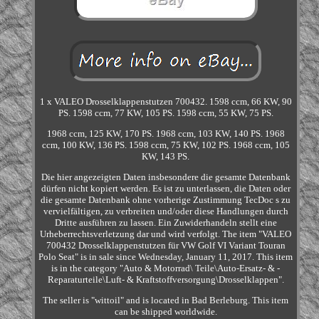
1 x VALEO Drosselklappenstutzen 700432. 1598 ccm, 66 KW, 90
PS. 1598 ccm, 77 KW, 105 PS. 1598 ccm, 55 KW, 75 PS.
1968 ccm, 125 KW, 170 PS. 1968 ccm, 103 KW, 140 PS. 1968
ccm, 100 KW, 136 PS. 1598 ccm, 75 KW, 102 PS. 1968 ccm, 105
KW, 143 PS.
Die hier angezeigten Daten insbesondere die gesamte Datenbank
dürfen nicht kopiert werden. Es ist zu unterlassen, die Daten oder
die gesamte Datenbank ohne vorherige Zustimmung TecDoc s zu
vervielfältigen, zu verbreiten und/oder diese Handlungen durch
Dritte ausführen zu lassen. Ein Zuwiderhandeln stellt eine
Urheberrechtsverletzung dar und wird verfolgt. The item "VALEO
700432 Drosselklappenstutzen für VW Golf VI Variant Touran
Polo Seat" is in sale since Wednesday, January 11, 2017. This item
is in the category "Auto & Motorrad\ Teile\Auto-Ersatz- & -
Reparaturteile\Luft- & Kraftstoffversorgung\Drosselklappen".
The seller is "wittoil" and is located in Bad Berleburg. This item
can be shipped worldwide.