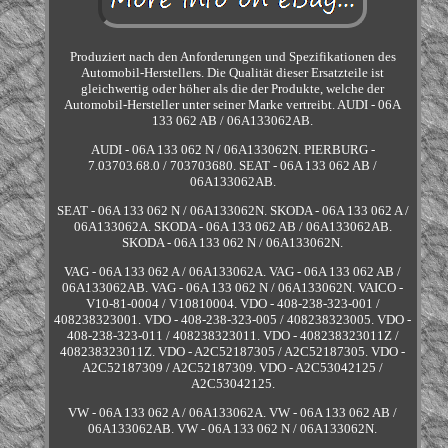
Produziert nach den Anforderungen und Spezifikationen des
Automobil-Herstellers. Die Qualität dieser Ersatzteile ist
gleichwertig oder höher als die der Produkte, welche der
Automobil-Hersteller unter seiner Marke vertreibt. AUDI - 06A
133 062 AB / 06A133062AB.
AUDI - 06A 133 062 N / 06A133062N. PIERBURG -
7.03703.68.0 / 703703680. SEAT - 06A 133 062 AB /
06A133062AB.
SEAT - 06A 133 062 N / 06A133062N. SKODA - 06A 133 062 A /
06A133062A. SKODA - 06A 133 062 AB / 06A133062AB.
SKODA - 06A 133 062 N / 06A133062N.
VAG - 06A 133 062 A / 06A133062A. VAG - 06A 133 062 AB /
06A133062AB. VAG - 06A 133 062 N / 06A133062N. VAICO -
V10-81-0004 / V10810004. VDO - 408-238-323-001 /
408238323001. VDO - 408-238-323-005 / 408238323005. VDO -
408-238-323-011 / 408238323011. VDO - 408238323011Z /
408238323011Z. VDO - A2C52187305 / A2C52187305. VDO -
A2C52187309 / A2C52187309. VDO - A2C53042125 /
A2C53042125.
VW - 06A 133 062 A / 06A133062A. VW - 06A 133 062 AB /
06A133062AB. VW - 06A 133 062 N / 06A133062N.