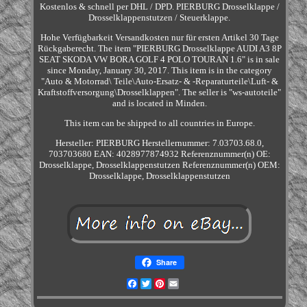
Kostenlos & schnell per DHL / DPD. PIERBURG Drosselklappe /
Drosselklappenstutzen / Steuerklappe.
Hohe Verfügbarkeit Versandkosten nur für ersten Artikel 30 Tage
Rückgaberecht. The item "PIERBURG Drosselklappe AUDI A3 8P
SEAT SKODA VW BORA GOLF 4 POLO TOURAN 1.6" is in sale
since Monday, January 30, 2017. This item is in the category
"Auto & Motorrad\ Teile\Auto-Ersatz- & -Reparaturteile\Luft- &
Kraftstoffversorgung\Drosselklappen". The seller is "ws-autoteile"
and is located in Minden.
This item can be shipped to all countries in Europe.
Hersteller: PIERBURG
Herstellernummer: 7.03703.68.0,
703703680
EAN: 4028977874932
Referenznummer(n) OE:
Drosselklappe, Drosselklappenstutzen
Referenznummer(n) OEM:
Drosselklappe, Drosselklappenstutzen
Share
Facebook
Twitter
Pinterest
Email