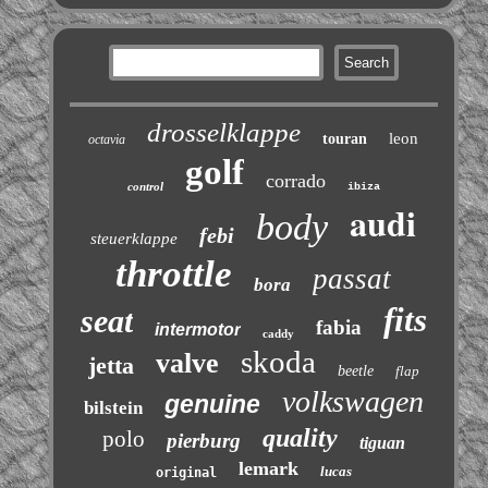
drosselklappe
leon
touran
octavia
golf
corrado
control
ibiza
audi
body
febi
steuerklappe
throttle
passat
bora
fits
seat
fabia
intermotor
caddy
skoda
valve
jetta
beetle
flap
volkswagen
genuine
bilstein
quality
polo
pierburg
tiguan
lemark
lucas
original